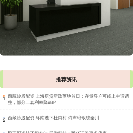
推荐资讯
​西藏炒股配资 上海房贷新政落地首日：存量客户可线上申请调
1
整，部分二套利率降9BP
​西藏炒股配资 终南麓下杜甫村 诗声琅琅绕秦川
2
​股票配资技巧和方法 展鹏科技：聘任证券事务代表