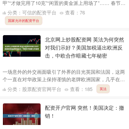
甲”“才做完用了10克”“闲置的黄金派上用场了”…… 春节临
近，黄金消费热度走高。“小克重”成了不少人过年....
分类：
可信的配资平台
查看：
76
国家允许的配资平台
北京网上炒股配资网 英法为何突然
对我们示好？美国加税逼出欧洲反
击，中欧合作暗藏七年秘密
一场意外的外交画面吸引了外界的目光英国和法国，这两
个一直在对华政策上保持谨慎的老牌欧洲国家，几乎在同
一时间对中国释放出积极信号。过去几年北京网上炒股配
分类：
股票配资官网平台
查看：
185
英法
资网，这种....
配资开户官网 突然！美国决定：撤
销！