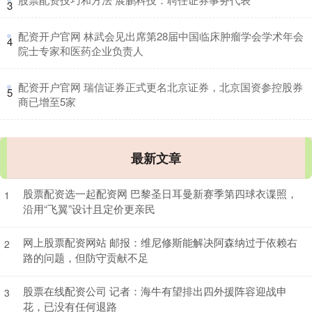
3
​配资开户官网 林武会见出席第28届中国临床肿瘤学会学术年会
4
院士专家和医药企业负责人
​配资开户官网 瑞信证券正式更名北京证券，北京国资参控股券
5
商已增至5家
最新文章
股票配资选一起配资网 巴黎圣日耳曼新赛季第四球衣谍照，
1
沿用“飞翼”设计且定价更亲民
网上股票配资网站 邮报：维尼修斯能解决阿森纳过于依赖右
2
路的问题，但防守贡献不足
股票在线配资公司 记者：海牛有望排出四外援阵容迎战申
3
花，已没有任何退路