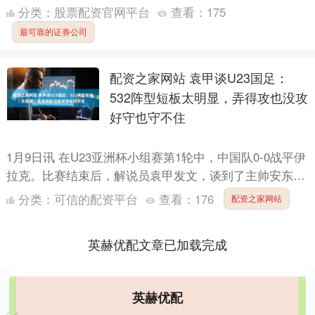
分类：
股票配资官网平台
查看：
175
最可靠的证券公司
配资之家网站 袁甲谈U23国足：
532阵型短板太明显，弄得攻也没攻
好守也守不住
1月9日讯 在U23亚洲杯小组赛第1轮中，中国队0-0战平伊
拉克。比赛结束后，解说员袁甲发文，谈到了主帅安东尼
奥的战术布置。 袁甲表示：“532这个阵型短板太明....
分类：
可信的配资平台
查看：
176
配资之家网站
英赫优配文章已加载完成
英赫优配