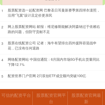
股票配资选一起配资网 巴黎圣日耳曼新赛季第四球衣谍照，
1
沿用“飞翼”设计且定价更亲民
网上股票配资网站 邮报：维尼修斯能解决阿森纳过于依赖右
2
路的问题，但防守贡献不足
股票在线配资公司 记者：海牛有望排出四外援阵容迎战申
3
花，已没有任何退路
网络配资网站 中国信通院：6月国内市场5G手机出货量同比
4
下降12.1%
配资世界门户官网 2只双创ETF成交额均突破100亿
5
可信的配资平台
股票配资官网平
股票配资官网最
台
新