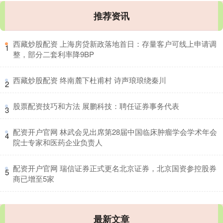
推荐资讯
​西藏炒股配资 上海房贷新政落地首日：存量客户可线上申请调
1
整，部分二套利率降9BP
​西藏炒股配资 终南麓下杜甫村 诗声琅琅绕秦川
2
​股票配资技巧和方法 展鹏科技：聘任证券事务代表
3
​配资开户官网 林武会见出席第28届中国临床肿瘤学会学术年会
4
院士专家和医药企业负责人
​配资开户官网 瑞信证券正式更名北京证券，北京国资参控股券
5
商已增至5家
最新文章